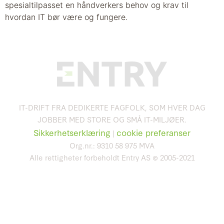
spesialtilpasset en håndverkers behov og krav til
hvordan IT bør være og fungere.
IT-DRIFT FRA DEDIKERTE FAGFOLK, SOM HVER DAG
JOBBER MED STORE OG SMÅ IT-MILJØER.
Sikkerhetserklæring
cookie preferanser
|
Org.nr.: 9310 58 975 MVA
Alle rettigheter forbeholdt Entry AS © 2005-2021